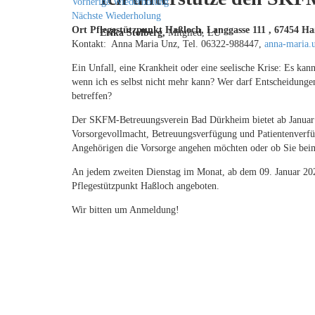
Vorherige Wiederholung
Nächste Wiederholung
Ort
Pflegestützpunkt Haßloch, Langgasse 111 , 67454 Ha
Erika Stolberg,
Mitglied, LU
Kontakt:
Anna Maria Unz, Tel. 06322-988447,
anna-maria
Ein Unfall, eine Krankheit oder eine seelische Krise: Es kan
wenn ich es selbst nicht mehr kann? Wer darf Entscheidungen
betreffen?
Der SKFM-Betreuungsverein Bad Dürkheim bietet ab Januar 
Vorsorgevollmacht, Betreuungsverfügung und Patientenverfü
Angehörigen die Vorsorge angehen möchten oder ob Sie beim
An jedem zweiten Dienstag im Monat, ab dem 09. Januar 202
Pflegestützpunkt Haßloch angeboten.
Wir bitten um Anmeldung!