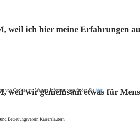
, weil ich hier meine Erfahrungen au
M, weil wir gemeinsam etwas für Men
ng von Cookies zu. Weitere Informationen finden Sie
hier.
 und Betreuungsverein Kaiserslautern