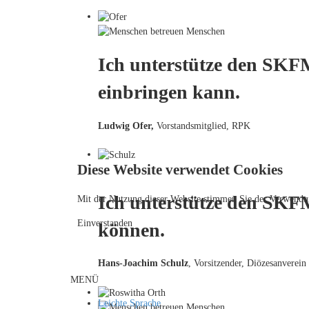
Ich unterstütze den SKFM
einbringen kann.
Ludwig Ofer,
Vorstandsmitglied, RPK
Diese Website verwendet Cookies
Ich unterstütze den SKF
Mit der Nutzung dieser Website stimmen Sie der Verwendu
Einverstanden
können.
Hans-Joachim Schulz
, Vorsitzender, Diözesanverein
MENÜ
Leichte Sprache