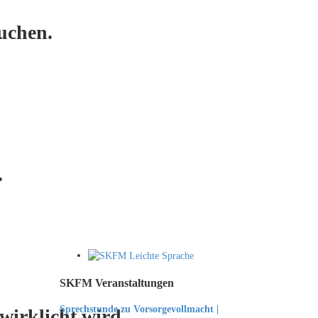
uchen.
.
SKFM Veranstaltungen
Sprechstunde zu Vorsorgevollmacht |
irklicht wird.