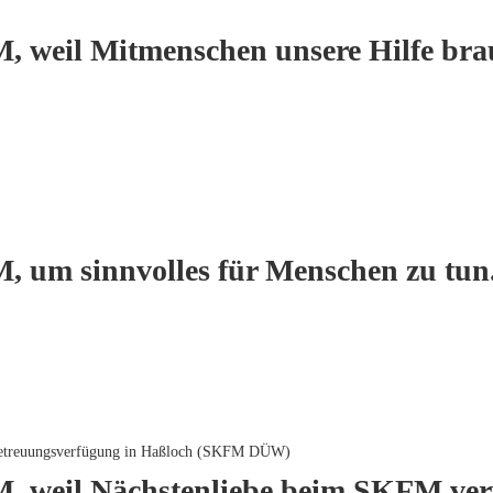
, weil Mitmenschen unsere Hilfe bra
, um sinnvolles für Menschen zu tun
| Betreuungsverfügung in Haßloch (SKFM DÜW)
M, weil Nächstenliebe beim SKFM verw