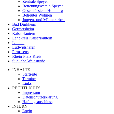
Zentrale Speyer
Betreuungsverein Speyer
Geschäftsstelle Homburg
Betreutes Wohnen
Jungen- und Männerarbeit
Bad Dürkheim
Germersheim
Kaiserslautern
Landkreis Kaiserslautern
Landau
Ludwigshafen
Pirmasens
Rhein-Pfalz-Kreis
Südliche Weinstraße
INHALTE
Startseite
Termine
Links
RECHTLICHES
Impressum
Datenschutzerklärung
Haftungsauschluss
INTERN
Login