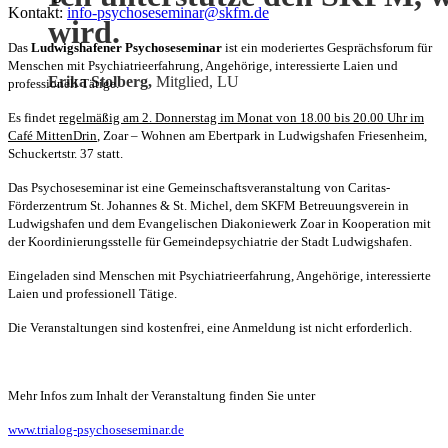
Kontakt:
info-psychoseseminar@skfm.de
wird.
Das
Ludwigshafener Psychoseseminar
ist ein moderiertes Gesprächsforum für
Menschen mit Psychiatrieerfahrung, Angehörige, interessierte Laien und
Erika Stolberg,
Mitglied, LU
professionell Tätige.
Es findet
regelmäßig am 2. Donnerstag im Monat von 18.00 bis 20.00 Uhr im
Café MittenDrin
, Zoar – Wohnen am Ebertpark in Ludwigshafen Friesenheim,
Schuckertstr. 37 statt.
Das Psychoseseminar ist eine Gemeinschaftsveranstaltung von Caritas-
Förderzentrum St. Johannes & St. Michel, dem SKFM Betreuungsverein in
Ludwigshafen und dem Evangelischen Diakoniewerk Zoar in Kooperation mit
der Koordinierungsstelle für Gemeindepsychiatrie der Stadt Ludwigshafen.
Eingeladen sind Menschen mit Psychiatrieerfahrung, Angehörige, interessierte
Laien und professionell Tätige.
Die Veranstaltungen sind kostenfrei, eine Anmeldung ist nicht erforderlich.
Mehr Infos zum Inhalt der Veranstaltung finden Sie unter
www.trialog-psychoseseminar.de