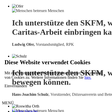
Ich unterstütze den SKFM, w
Caritas-Arbeit einbringen k
Ludwig Ofer,
Vorstandsmitglied, RPK
Diese Website verwendet Cookies
Ich unterstütze den SKFM, w
Mit der Nutzung dieser Website stimmen Sie der Verwendung
von Cookies zu. Weitere Informationen finden Sie
hier.
bewegen können.
Einverstanden
Hans-Joachim Schulz
, Vorsitzender, Diözesanverein und Betr
MENÜ
Leichte Sprache