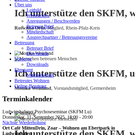
Über uns
Leitbild
Ich unterstütze den SKFM, w
Wertekodex
Anregungen / Beschwerden
Betreuer Brief
Roswitha Orth
, Mitglied, Rhein-Pfalz-Kreis
Mitgliedschaft
Ansprechpartner / Betreuungsvereine
Betreuung
Betreuer Brief
Downloads
Vorsorge
Downloads
Ehrenamt
Ich unterstütze den SKFM, u
Mitgliedschaft
Betreutes Wohnen
Online-Beratung
Monika Weinland
,
Vorstandsmitglied, Germersheim
Terminkalender
Ludwigshafener Psychoseseminar (SKFM Lu)
Donnerstag, 11. September 2025, 18:00 - 20:00
Nächste Wiederholung
Ort
Café MittenDrin, Zoar – Wohnen am Ebertpark in
Ich unterstütze den SKFM, w
Ludwigshafen