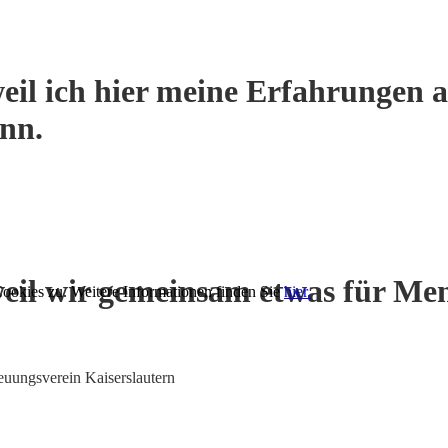
eil ich hier meine Erfahrungen a
ann.
eil wir gemeinsam etwas für Me
ookies zu. Weitere Informationen finden Sie
hier.
euungsverein Kaiserslautern