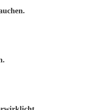
auchen.
n.
rwirklicht