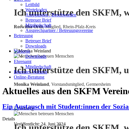
Leitbild
Wertekodex
Ich unterstütze den SKFM, w
Anregungen / Beschwerden
Betreuer Brief
Mitgliedschaft
Roswitha Orth
, Mitglied, Rhein-Pfalz-Kreis
Ansprechpartner / Betreuungsvereine
Betreuung
Betreuer Brief
Downloads
Vorsorge
Downloads
Ehrenamt
Mitgliedschaft
Ich unterstütze den SKFM, u
Betreutes Wohnen
Online-Beratung
Monika Weinland
,
Vorstandsmitglied, Germersheim
Aktuelles aus den SKFM Verein
Ein Austausch mit Student:innen der Sozia
Details
Veröffentlicht: 24. Juni 2024
Ich unterstütze den SKFM, w