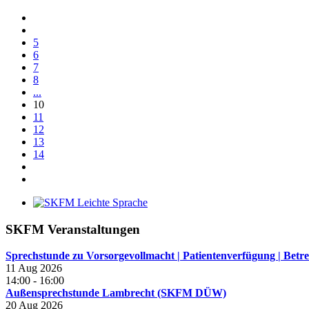
5
6
7
8
...
10
11
12
13
14
SKFM Veranstaltungen
Sprechstunde zu Vorsorgevollmacht | Patientenverfügung | B
11 Aug 2026
14:00
-
16:00
Außensprechstunde Lambrecht (SKFM DÜW)
20 Aug 2026