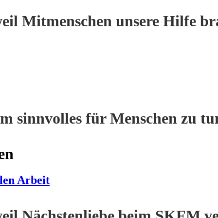
eil Mitmenschen unsere Hilfe br
m sinnvolles für Menschen zu tu
en
len Arbeit
eil Nächstenliebe beim SKFM ve