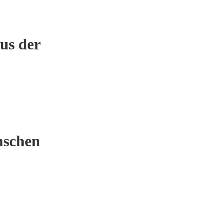
us der
nschen