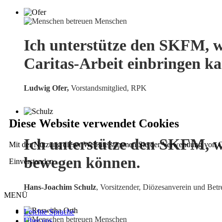
Ich unterstütze den SKFM, w
Caritas-Arbeit einbringen k
Ludwig Ofer,
Vorstandsmitglied, RPK
Diese Website verwendet Cookies
Ich unterstütze den SKFM, w
Mit der Nutzung dieser Website stimmen Sie der Verwendung von C
bewegen können.
Einverstanden
Hans-Joachim Schulz
, Vorsitzender, Diözesanverein und Betr
MENÜ
Leichte Sprache
Über uns