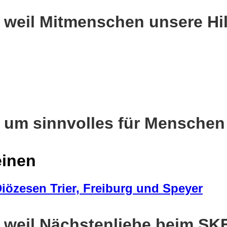
 weil Mitmenschen unsere Hil
 um sinnvolles für Menschen 
einen
iözesen Trier, Freiburg und Speyer
, weil Nächstenliebe beim S