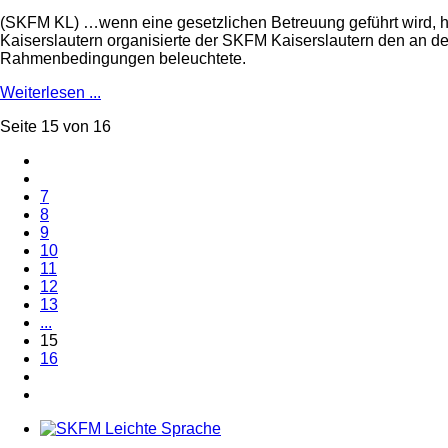
(SKFM KL) …wenn eine gesetzlichen Betreuung geführt wird, hi
Kaiserslautern organisierte der SKFM Kaiserslautern den an d
Rahmenbedingungen beleuchtete.
Weiterlesen ...
Seite 15 von 16
7
8
9
10
11
12
13
...
15
16