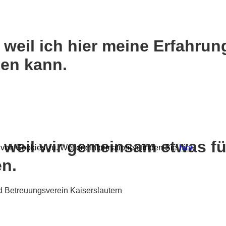
 weil ich hier meine Erfahru
gen kann.
 weil wir gemeinsam etwas fü
von Cookies zu. Weitere Informationen finden Sie
hier.
n.
d Betreuungsverein Kaiserslautern