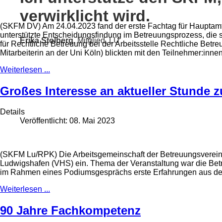
verwirklicht wird.
(SKFM DV) Am 24.04.2023 fand der erste Fachtag für Hauptamtl
unterstützte Entscheidungsfindung im Betreuungsprozess, die 
Erika Stolberg,
Mitglied, LU
für Rechtliche Betreuung bei der Arbeitsstelle Rechtliche Bet
Mitarbeiterin an der Uni Köln) blickten mit den Teilnehmer:inn
Weiterlesen ...
Großes Interesse an aktueller Stunde 
Details
Veröffentlicht: 08. Mai 2023
(SKFM Lu/RPK) Die Arbeitsgemeinschaft der Betreuungsvereine
Ludwigshafen (VHS) ein. Thema der Veranstaltung war die Bet
im Rahmen eines Podiumsgesprächs erste Erfahrungen aus de
Weiterlesen ...
90 Jahre Fachkompetenz