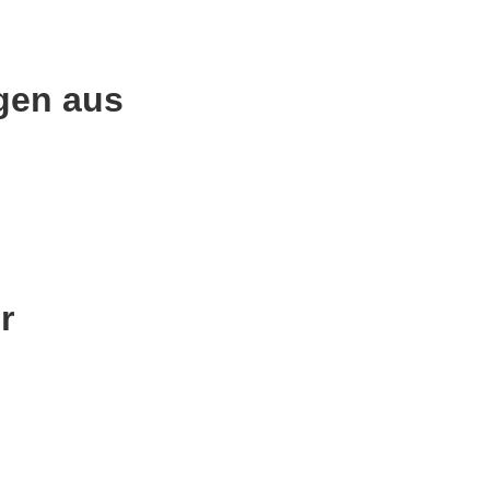
ngen aus
r