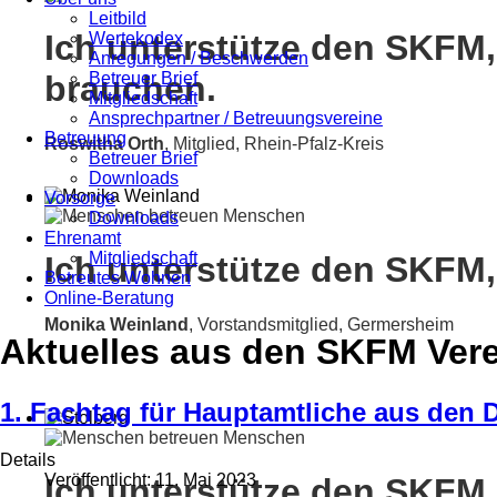
Leitbild
Ich unterstütze den SKFM,
Wertekodex
Anregungen / Beschwerden
Betreuer Brief
brauchen.
Mitgliedschaft
Ansprechpartner / Betreuungsvereine
Betreuung
Roswitha Orth
, Mitglied, Rhein-Pfalz-Kreis
Betreuer Brief
Downloads
Vorsorge
Downloads
Ehrenamt
Mitgliedschaft
Ich unterstütze den SKFM,
Betreutes Wohnen
Online-Beratung
Monika Weinland
,
Vorstandsmitglied, Germersheim
Aktuelles aus den SKFM Ver
1. Fachtag für Hauptamtliche aus den D
Details
Veröffentlicht: 11. Mai 2023
Ich unterstütze den SKFM