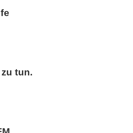
fe
zu tun.
KFM