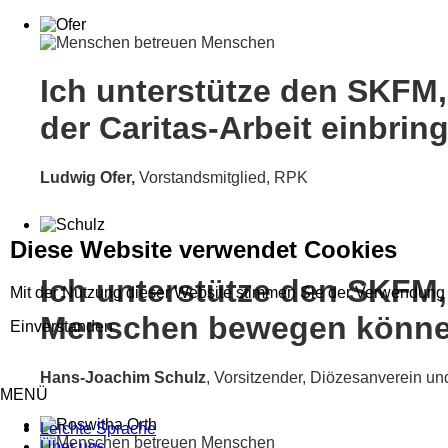
Ich unterstütze den SKFM,
der Caritas-Arbeit einbrin
Ludwig Ofer,
Vorstandsmitglied, RPK
Diese Website verwendet Cookies
Ich unterstütze den SKFM,
Mit der Nutzung dieser Website stimmen Sie der Verwendung 
Menschen bewegen könne
Einverstanden
Hans-Joachim Schulz
, Vorsitzender, Diözesanverein un
MENÜ
Leichte Sprache
Über uns