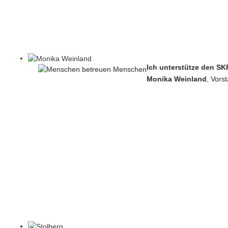
Ich unterstütze den SK
Monika Weinland
,
Vors