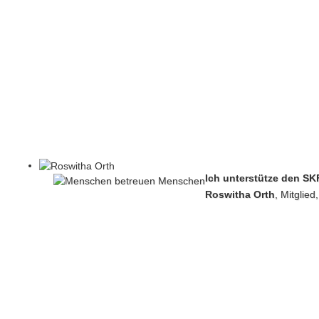
Ich unterstütze den SK
Roswitha Orth
, Mitglied