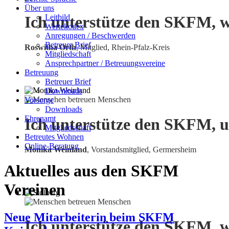
Über uns
Leitbild
Ich unterstütze den SKFM, w
Wertekodex
Anregungen / Beschwerden
Betreuer Brief
Roswitha Orth
, Mitglied, Rhein-Pfalz-Kreis
Mitgliedschaft
Ansprechpartner / Betreuungsvereine
Betreuung
Betreuer Brief
Downloads
Vorsorge
Downloads
Ehrenamt
Ich unterstütze den SKFM, u
Mitgliedschaft
Betreutes Wohnen
Online-Beratung
Monika Weinland
,
Vorstandsmitglied, Germersheim
Aktuelles aus den SKFM
Vereinen
Neue Mitarbeiterin beim SKFM
Ich unterstütze den SKFM, w