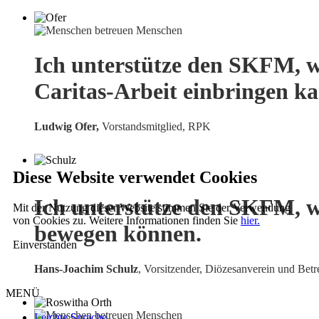
Ich unterstütze den SKFM, w
Caritas-Arbeit einbringen k
Ludwig Ofer,
Vorstandsmitglied, RPK
Diese Website verwendet Cookies
Ich unterstütze den SKFM, w
Mit der Nutzung dieser Website stimmen Sie der Verwendung
von Cookies zu. Weitere Informationen finden Sie
hier.
bewegen können.
Einverstanden
Hans-Joachim Schulz
, Vorsitzender, Diözesanverein und Betr
MENÜ
Leichte Sprache