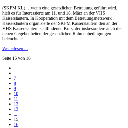
(SKFM KL) …wenn eine gesetzlichen Betreuung geführt wird,
hieß es für Interessierte am 11. und 18. März an der VHS
Kaiserslautern. In Kooperation mit dem Betreuungsnetzwerk
Kaiserslautern organisierte der SKFM Kaiserslautern den an der
VHS Kaiserslautern stattfindenen Kurs, der insbesondere auch die
neuen Gegebenheiten der gesetzlichen Rahmenbedingungen
beleuchtete.
Weiterlesen ...
Seite 15 von 16
7
8
9
10
11
12
13
...
15
16