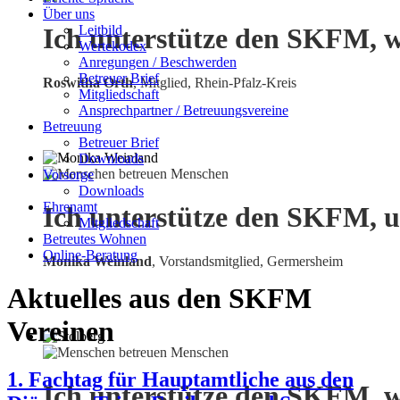
Über uns
Leitbild
Ich unterstütze den SKFM, w
Wertekodex
Anregungen / Beschwerden
Betreuer Brief
Roswitha Orth
, Mitglied, Rhein-Pfalz-Kreis
Mitgliedschaft
Ansprechpartner / Betreuungsvereine
Betreuung
Betreuer Brief
Downloads
Vorsorge
Downloads
Ehrenamt
Ich unterstütze den SKFM, u
Mitgliedschaft
Betreutes Wohnen
Online-Beratung
Monika Weinland
,
Vorstandsmitglied, Germersheim
Aktuelles aus den SKFM
Vereinen
1. Fachtag für Hauptamtliche aus den
Ich unterstütze den SKFM, w