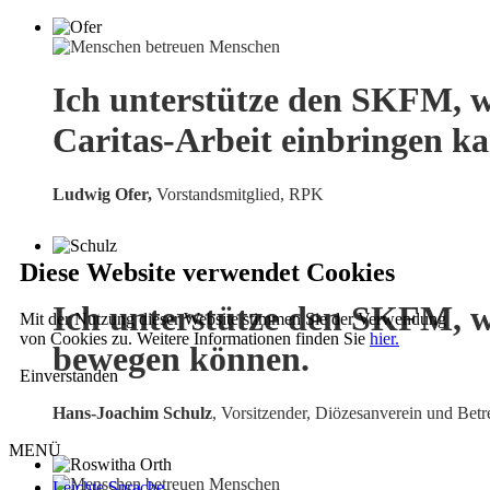
Ich unterstütze den SKFM, w
Caritas-Arbeit einbringen k
Ludwig Ofer,
Vorstandsmitglied, RPK
Diese Website verwendet Cookies
Ich unterstütze den SKFM, w
Mit der Nutzung dieser Website stimmen Sie der Verwendung
von Cookies zu. Weitere Informationen finden Sie
hier.
bewegen können.
Einverstanden
Hans-Joachim Schulz
, Vorsitzender, Diözesanverein und Betr
MENÜ
Leichte Sprache