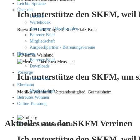
Leichte Sprache
Über uns
Ich unterstütze den SKFM, weil
Leitbild
Wertekodex
Anregungen / Beschwerden
Roswitha Orth
, Mitglied, Rhein-Pfalz-Kreis
Betreuer Brief
Mitgliedschaft
Ansprechpartner / Betreuungsvereine
Betreuung
Betreuer Brief
Downloads
Vorsorge
Ich unterstütze den SKFM, um si
Downloads
Ehrenamt
Mitgliedschaft
Monika Weinland
,
Vorstandsmitglied, Germersheim
Betreutes Wohnen
Online-Beratung
Aktuelles aus den SKFM Vereinen
Ich unterstütze den SKFM, weil