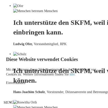
Ich unterstütze den SKFM, weil 
einbringen kann.
Ludwig Ofer,
Vorstandsmitglied, RPK
Diese Website verwendet Cookies
Ich unterstütze den SKFM, weil
Mit der Nutzung dieser Website stimmen Sie der Verwendung von
Cookies zu. Weitere Informationen finden Sie
hier.
können.
Einverstanden
Hans-Joachim Schulz
, Vorsitzender, Diözesanverein und Betreuungs
MENÜ