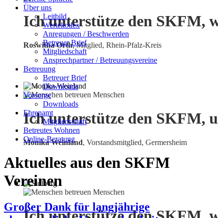
Über uns
Leitbild
Ich unterstütze den SKFM, w
Wertekodex
Anregungen / Beschwerden
Betreuer Brief
Roswitha Orth
, Mitglied, Rhein-Pfalz-Kreis
Mitgliedschaft
Ansprechpartner / Betreuungsvereine
Betreuung
Betreuer Brief
Downloads
Vorsorge
Downloads
Ehrenamt
Ich unterstütze den SKFM, u
Mitgliedschaft
Betreutes Wohnen
Online-Beratung
Monika Weinland
,
Vorstandsmitglied, Germersheim
Aktuelles aus den SKFM
Vereinen
Großer Dank für langjährige
Ich unterstütze den SKFM, w