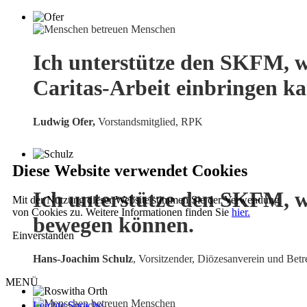
Ich unterstütze den SKFM, w
Caritas-Arbeit einbringen k
Ludwig Ofer,
Vorstandsmitglied, RPK
Diese Website verwendet Cookies
Ich unterstütze den SKFM, w
Mit der Nutzung dieser Website stimmen Sie der Verwendung
von Cookies zu. Weitere Informationen finden Sie
hier.
bewegen können.
Einverstanden
Hans-Joachim Schulz
, Vorsitzender, Diözesanverein und Betr
MENÜ
Leichte Sprache