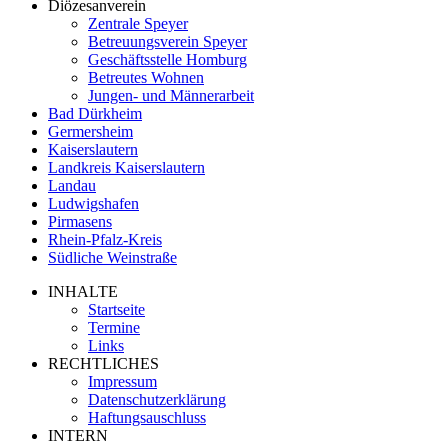
Diözesanverein
Zentrale Speyer
Betreuungsverein Speyer
Geschäftsstelle Homburg
Betreutes Wohnen
Jungen- und Männerarbeit
Bad Dürkheim
Germersheim
Kaiserslautern
Landkreis Kaiserslautern
Landau
Ludwigshafen
Pirmasens
Rhein-Pfalz-Kreis
Südliche Weinstraße
INHALTE
Startseite
Termine
Links
RECHTLICHES
Impressum
Datenschutzerklärung
Haftungsauschluss
INTERN