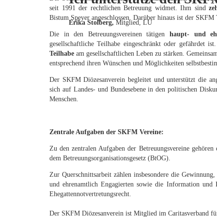
seit 1991 der rechtlichen Betreuung widmet. Ihm sind
ze
Bistum Speyer angeschlossen. Darüber hinaus ist der SKFM 
Erika Stolberg,
Mitglied, LU
Die in den Betreuungsvereinen tätigen
haupt- und ehr
gesellschaftliche Teilhabe eingeschränkt oder gefährdet is
Teilhabe
am gesellschaftlichen Leben zu stärken. Gemeinsa
entsprechend ihren Wünschen und Möglichkeiten selbstbesti
Der SKFM Diözesanverein begleitet und unterstützt die ang
sich auf Landes- und Bundesebene in den politischen Diskur
Menschen.
Zentrale Aufgaben der SKFM Vereine:
Zu den zentralen Aufgaben der Betreuungsvereine gehören
dem Betreuungsorganisationsgesetz (BtOG).
Zur Querschnittsarbeit zählen insbesondere die Gewinnung,
und ehrenamtlich Engagierten sowie die Information und 
Ehegattennotvertretungsrecht.
Der SKFM Diözesanverein ist Mitglied im Caritasverband f