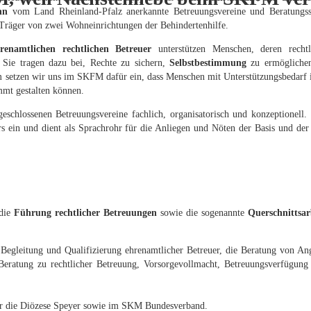
hn
vom Land Rheinland-Pfalz anerkannte Betreuungsvereine und Beratungss
Träger von zwei Wohneinrichtungen der Behindertenhilfe.
enamtlichen rechtlichen Betreuer
unterstützen Menschen, deren recht
t. Sie tragen dazu bei, Rechte zu sichern,
Selbstbestimmung
zu ermögliche
m setzen wir uns im SKFM dafür ein, dass Menschen mit Unterstützungsbedarf 
mmt gestalten können.
eschlossenen Betreuungsvereine fachlich, organisatorisch und konzeptionell. 
s ein und dient als Sprachrohr für die Anliegen und Nöten der Basis und der
 die
Führung rechtlicher Betreuungen
sowie die sogenannte
Querschnittsar
 Begleitung und Qualifizierung ehrenamtlicher Betreuer, die Beratung von An
Beratung zu rechtlicher Betreuung, Vorsorgevollmacht, Betreuungsverfügun
ür die Diözese Speyer sowie im SKM Bundesverband.