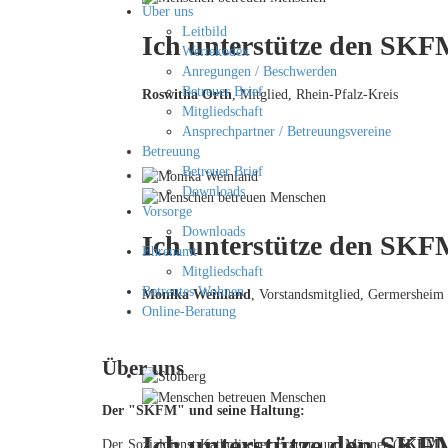
Über uns
Leitbild
Ich unterstütze den SKFM
Wertekodex
Anregungen / Beschwerden
Betreuer Brief
Roswitha Orth
, Mitglied, Rhein-Pfalz-Kreis
Mitgliedschaft
Ansprechpartner / Betreuungsvereine
Betreuung
Betreuer Brief
Downloads
Vorsorge
Downloads
Ich unterstütze den SKFM
Ehrenamt
Mitgliedschaft
Betreutes Wohnen
Monika Weinland
,
Vorstandsmitglied, Germersheim
Online-Beratung
Über uns
Der "SKFM" und seine Haltung:
Ich unterstütze den SKF
Der Sozialdienst Katholischer Frauen und Männer (
SKFM
)