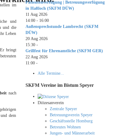
Patientenverfügung | Betreuungsverfügung
tellen im
in Haßloch (SKFM DÜW)
11 Aug 2026
14:00
-
16:00
liche und
Außensprechstunde Lambrecht (SKFM
n und die
DÜW)
ihr Leben
20 Aug 2026
15:30
-
Er bringt
Grillfest für Ehrenamtliche (SKFM GER)
 betreuten
22 Aug 2026
11:00
-
Alle Termine...
SKFM Vereine im Bistum Speyer
beit
nach
Diözesanverein
Zentrale Speyer
gehörigen
Betreuungsverein Speyer
g und dem
Geschäftsstelle Homburg
Betreutes Wohnen
Jungen- und Männerarbeit