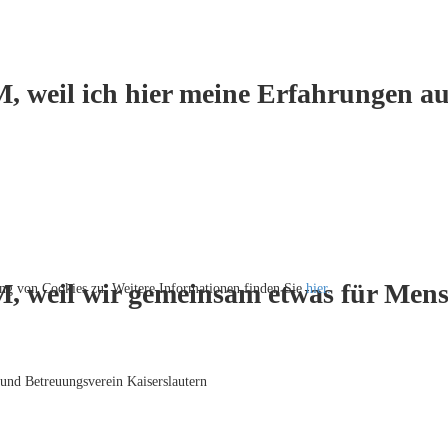
, weil ich hier meine Erfahrungen au
M, weil wir gemeinsam etwas für Men
ng von Cookies zu. Weitere Informationen finden Sie
hier.
 und Betreuungsverein Kaiserslautern