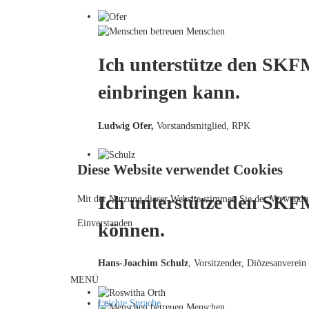
Ich unterstütze den SKFM
einbringen kann.
Ludwig Ofer,
Vorstandsmitglied, RPK
Diese Website verwendet Cookies
Ich unterstütze den SKF
Mit der Nutzung dieser Website stimmen Sie der Verwendu
Einverstanden
können.
Hans-Joachim Schulz
, Vorsitzender, Diözesanverein
MENÜ
Leichte Sprache