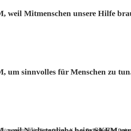
, weil Mitmenschen unsere Hilfe bra
, um sinnvolles für Menschen zu tun
M, weil Nächstenliebe beim SKFM verw
 Diözesanverein für das Bistum Speyer e. V. ist ein
Fachverband der Carita