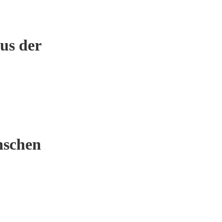
us der
nschen