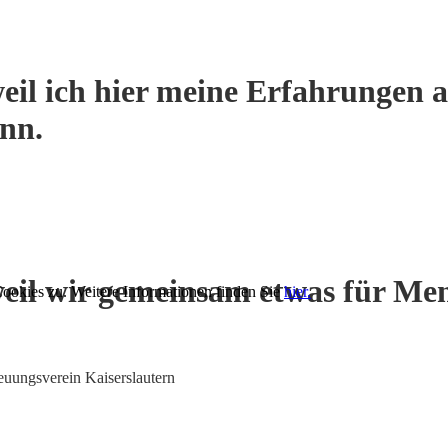
eil ich hier meine Erfahrungen a
ann.
eil wir gemeinsam etwas für Me
ookies zu. Weitere Informationen finden Sie
hier.
euungsverein Kaiserslautern