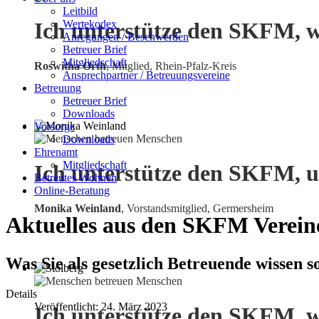
Leitbild
Wertekodex
Ich unterstütze den SKFM, w
Anregungen / Beschwerden
Betreuer Brief
Mitgliedschaft
Roswitha Orth
, Mitglied, Rhein-Pfalz-Kreis
Ansprechpartner / Betreuungsvereine
Betreuung
Betreuer Brief
Downloads
Vorsorge
Downloads
Ehrenamt
Mitgliedschaft
Ich unterstütze den SKFM, u
Betreutes Wohnen
Online-Beratung
Monika Weinland
,
Vorstandsmitglied, Germersheim
Aktuelles aus den SKFM Verein
Was Sie als gesetzlich Betreuende wissen s
Details
Veröffentlicht: 24. März 2023
Ich unterstütze den SKFM, w