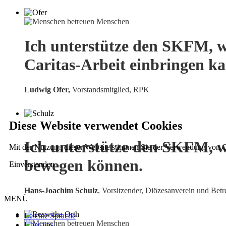
Ich unterstütze den SKFM, w
Caritas-Arbeit einbringen k
Ludwig Ofer,
Vorstandsmitglied, RPK
Diese Website verwendet Cookies
Ich unterstütze den SKFM, w
Mit der Nutzung dieser Website stimmen Sie der Verwendung von C
bewegen können.
Einverstanden
Hans-Joachim Schulz
, Vorsitzender, Diözesanverein und Betr
MENÜ
Leichte Sprache
Über uns