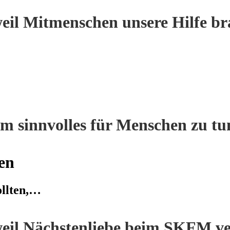
eil Mitmenschen unsere Hilfe br
m sinnvolles für Menschen zu tu
en
ollten,…
eil Nächstenliebe beim SKFM ve