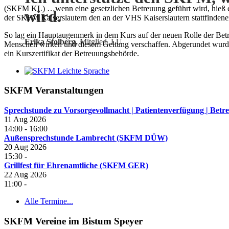
(SKFM KL) …wenn eine gesetzlichen Betreuung geführt wird, hieß es 
wird.
der SKFM Kaiserslautern den an der VHS Kaiserslautern stattfinden
So lag ein Hauptaugenmerk in dem Kurs auf der neuen Rolle der Betre
Erika Stolberg,
Mitglied, LU
Menschen wirken und diesem Geltung verschaffen. Abgerundet wurde
ein Kurszertifikat der Betreuungsbehörde.
SKFM Veranstaltungen
Sprechstunde zu Vorsorgevollmacht | Patientenverfügung | B
11 Aug 2026
14:00
-
16:00
Außensprechstunde Lambrecht (SKFM DÜW)
20 Aug 2026
15:30
-
Grillfest für Ehrenamtliche (SKFM GER)
22 Aug 2026
11:00
-
Alle Termine...
SKFM Vereine im Bistum Speyer