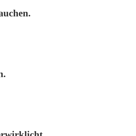
auchen.
n.
rwirklicht