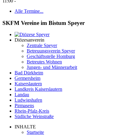
11:00
-
Alle Termine...
SKFM Vereine im Bistum Speyer
Diözesanverein
Zentrale Speyer
Betreuungsverein Speyer
Geschäftsstelle Homburg
Betreutes Wohnen
Jungen- und Männerarbeit
Bad Dürkheim
Germersheim
Kaiserslautern
Landkreis Kaiserslautern
Landau
Ludwigshafen
Pirmasens
Rhein-Pfalz-Kreis
Südliche Weinstraße
INHALTE
Startseite