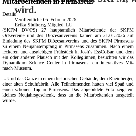
Mitarbeitenden in Pirmasens
wird.
Details
Veröffentlicht: 05. Februar 2026
Erika Stolberg,
Mitglied, LU
(SKFM DV/PS) 27 hauptamtlich Mitarbeitende der SKFM
Ortsvereine und des Diözesanvereins kamen am 21.01.2026 auf
Einladung des SKFM Diözesanvereins und des SKFM Pirmasens
zu einem Neujahrsempfang in Pirmasens zusammen. Nach einem
leckeren und ausgiebigen Frühstück in Josh´s EssCoBar, und dem
ein oder anderen Plausch mit den Kolleg:innen, besuchten wir das
Dynamikum Science Center in Pirmasens, ein interaktives Mit-
mach-Museum.
... Und das Ganze in einem historischen Gebäude, dem Rheinberger,
einer alten Schuhfabrik. Alle Teilnehmenden hatten viel Spaß und
einen schönen Tag in Pirmasens. Das abgebildete Foto zeigt ein
kleines Neujahrsgeschenk, dass an die Mitarbeitenden ausgeteilt
wurde.