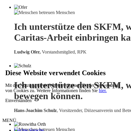
Ich unterstütze den SKFM, w
Caritas-Arbeit einbringen k
Ludwig Ofer,
Vorstandsmitglied, RPK
Diese Website verwendet Cookies
Ich unterstütze den SKFM, w
Mit der Nutzung dieser Website stimmen Sie der Verwendung
von Cookies zu. Weitere Informationen finden Sie
hier.
bewegen können.
Einverstanden
Hans-Joachim Schulz
, Vorsitzender, Diözesanverein und Betr
MENÜ
Leichte Sprache