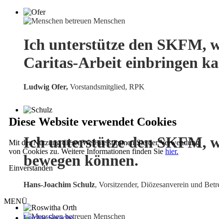
Ich unterstütze den SKFM, w
Caritas-Arbeit einbringen k
Ludwig Ofer,
Vorstandsmitglied, RPK
Diese Website verwendet Cookies
Ich unterstütze den SKFM, w
Mit der Nutzung dieser Website stimmen Sie der Verwendung
von Cookies zu. Weitere Informationen finden Sie
hier.
bewegen können.
Einverstanden
Hans-Joachim Schulz
, Vorsitzender, Diözesanverein und Betr
MENÜ
Leichte Sprache