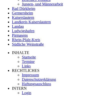
Jungen- und Männerarbeit
Bad Dürkheim
Germersheim
Kaiserslautern
Landkreis Kaiserslautern
Landau
Ludwigshafen
Pirmasens
Rhein-Pfalz-Kreis
Südliche Weinstraße
INHALTE
Startseite
Termine
Links
RECHTLICHES
Impressum
Datenschutzerklärung
Haftungsauschluss
INTERN
Login