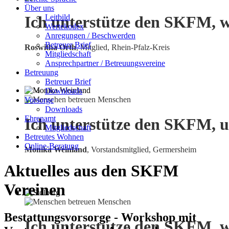
Über uns
Leitbild
Ich unterstütze den SKFM, w
Wertekodex
Anregungen / Beschwerden
Betreuer Brief
Roswitha Orth
, Mitglied, Rhein-Pfalz-Kreis
Mitgliedschaft
Ansprechpartner / Betreuungsvereine
Betreuung
Betreuer Brief
Downloads
Vorsorge
Downloads
Ehrenamt
Ich unterstütze den SKFM, u
Mitgliedschaft
Betreutes Wohnen
Online-Beratung
Monika Weinland
,
Vorstandsmitglied, Germersheim
Aktuelles aus den SKFM
Vereinen
Bestattungsvorsorge - Workshop mit
Ich unterstütze den SKFM, w